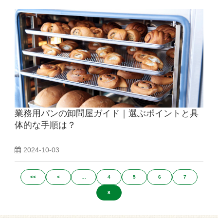
業務用パンの卸問屋ガイド｜選ぶポイントと具
体的な手順は？
2024-10-03
<<
<
…
4
5
6
7
8