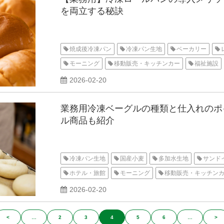
を両立する秘訣
焼成後冷凍パン
冷凍パン生地
ベーカリー
モーニング
移動販売・キッチンカー
福祉施設
整形済
2026-02-20
業務用冷凍ベーグルの種類と仕入れのポイ
ル商品も紹介
冷凍パン生地
国産小麦
多加水生地
サンド
ホテル・旅館
モーニング
移動販売・キッチン
整形済
2026-02-20
<
…
2
3
4
5
6
…
>