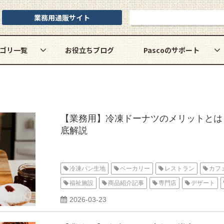
業務用通販サイト
お問い合わせ
ゴリ一覧
お役立ちブログ
Pascoのサポート
【業務用】冷凍ドーナツのメリットとは
底解説
冷凍パン生地
ベーカリー
レストラン
カフ
福祉施設
商品紹介記事
専門店
デザート
発酵不要・焼成のみ
整形済
イベント企画
2026-03-23