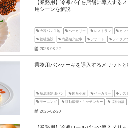
【業務用】冷凍パイを店舗に導入するメ
用シーンを解説
冷凍パン生地
ベーカリー
レストラン
カフ
福祉施設
商品紹介記事
デザート
テイクア
発酵不要・焼成のみ
イベント企画
2026-03-22
業務用パンケーキを導入するメリットと
焼成後冷凍パン
国産小麦
ベーカリー
レス
モーニング
移動販売・キッチンカー
福祉施設
解凍のみ
イベント企画
2026-02-20
【業務用】冷凍ロールパンの導入メリッ