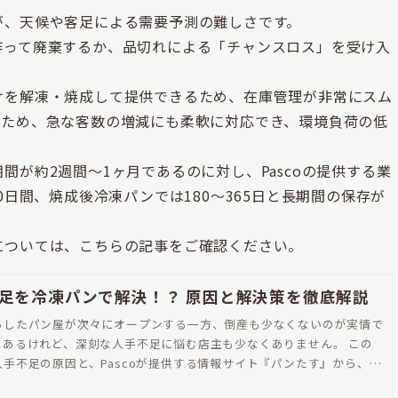
が、天候や客足による需要予測の難しさです。
作って廃棄するか、品切れによる「チャンスロス」を受け入
けを解凍・焼成して提供できるため、在庫管理が非常にスム
なため、急な客数の増減にも柔軟に対応でき、環境負荷の低
が約2週間～1ヶ月であるのに対し、Pascoの提供する業
0日間、焼成後冷凍パンでは180～365日と長期間の保存が
については、こちらの記事をご確認ください。
足を冷凍パンで解決！？ 原因と解決策を徹底解説
らしたパン屋が次々にオープンする一方、倒産も少なくないのが実情で
あるけれど、深刻な人手不足に悩む店主も少なくありません。 この
手不足の原因と、Pascoが提供する情報サイト『パンたす』から、そ
るための支援策をご紹介します。