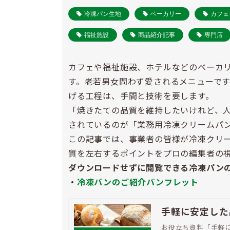
冷凍パン生地
ベーカリー
カフェ
福祉施設
商品紹介記事
専門店
カフェや福祉施設、ホテルなどのベーカ
す。老若男女問わず愛されるメニューで
げる工程は、手間と技術を要します。
「焼きたての品質を維持したいけれど、
されているのが「業務用冷凍クリームパ
この記事では、事業者の皆様が冷凍クリ
質を左右するポイントをプロの編集者の
ダウンロードせずに閲覧できる冷凍パン
・
冷凍パンのご紹介パンフレット
手軽に安定した
お役立ち資料「手軽