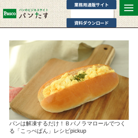
業務用通販サイト
お問い合わせ
資料ダウンロード
選ばれる理由
業態別提案
カテゴリ一覧
お役立ちブログ
Pascoのサポート
通販サイトのご案内
よくあるご質問
パンは解凍するだけ！Ｂパノラマロールでつく
る「こっぺぱん」レシピpickup