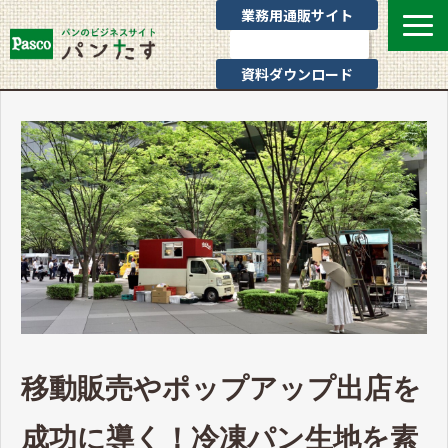
業務用通販サイト
お問い合わせ
資料ダウンロード
選ばれる理由
業態別提案
カテゴリ一覧
お役立ちブログ
Pascoのサポート
通販サイトのご案内
よくあるご質問
移動販売やポップアップ出店を
成功に導く！冷凍パン生地を素