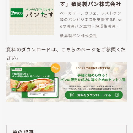
す」敷島製パン株式会社
ベーカリー、カフェ、レストラン
等のパンビジネスを支援するPasc
oの冷凍パン生地・焼成後冷凍パ
ン。「パンたす」は、豊富な商品
敷島製パン株式会社
ラインアップで、メニューの充
実、売上拡大を支援します。ご不
資料のダウンロードは、こちらのページをご参照くだ
明な点はお問い合わせください。
さい。
前の記事