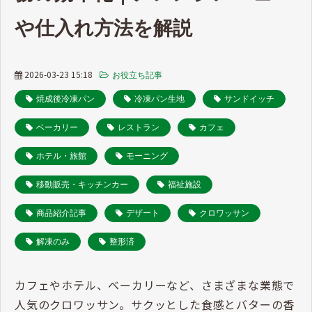
や仕入れ方法を解説
2026-03-23 15:18
お役立ち記事
焼成後冷凍パン
冷凍パン生地
サンドイッチ
ベーカリー
レストラン
カフェ
ホテル・旅館
モーニング
移動販売・キッチンカー
福祉施設
商品紹介記事
デザート
クロワッサン
解凍のみ
整形済
カフェやホテル、ベーカリーなど、さまざまな業態で
人気のクロワッサン。サクッとした食感とバターの香