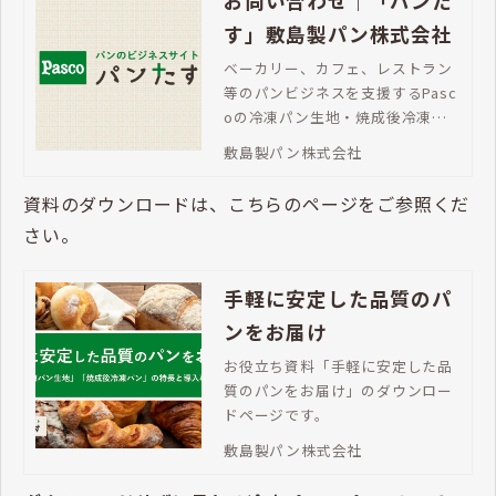
お問い合わせ｜「パンた
す」敷島製パン株式会社
ベーカリー、カフェ、レストラン
等のパンビジネスを支援するPasc
oの冷凍パン生地・焼成後冷凍パ
ン。「パンたす」は、豊富な商品
敷島製パン株式会社
ラインアップで、メニューの充
実、売上拡大を支援します。ご不
資料のダウンロードは、こちらのページをご参照くだ
明な点はお問い合わせください。
さい。
手軽に安定した品質のパ
ンをお届け
お役立ち資料「手軽に安定した品
質のパンをお届け」のダウンロー
ドページです。
敷島製パン株式会社