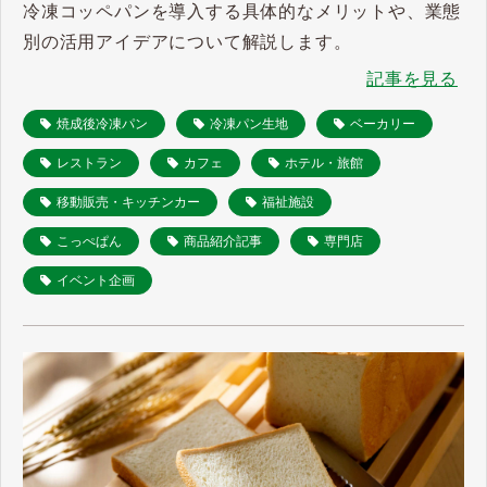
冷凍コッペパンを導入する具体的なメリットや、業態
別の活用アイデアについて解説します。
記事を見る
焼成後冷凍パン
冷凍パン生地
ベーカリー
レストラン
カフェ
ホテル・旅館
移動販売・キッチンカー
福祉施設
こっぺぱん
商品紹介記事
専門店
イベント企画