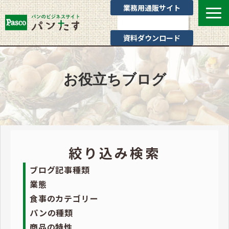
業務用通販サイト
お問い合わせ
資料ダウンロード
選ばれる理由
業態別提案
お役立ちブログ
カテゴリ一覧
お役立ちブログ
Pascoのサポート
通販サイトのご案内
絞り込み検索
よくあるご質問
ブログ記事種類
業態
食事のカテゴリー
パンの種類
商品の特性