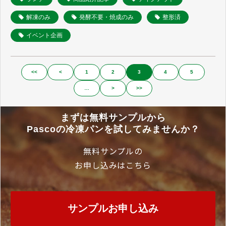
解凍のみ
発酵不要・焼成のみ
整形済
イベント企画
<<
<
1
2
3
4
5
…
>
>>
まずは無料サンプルから
Pascoの冷凍パンを試してみませんか？
無料サンプルの
お申し込みはこちら
サンプルお申し込み