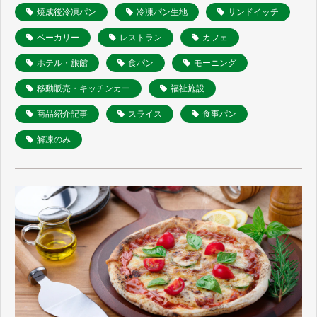
焼成後冷凍パン
冷凍パン生地
サンドイッチ
ベーカリー
レストラン
カフェ
ホテル・旅館
食パン
モーニング
移動販売・キッチンカー
福祉施設
商品紹介記事
スライス
食事パン
解凍のみ