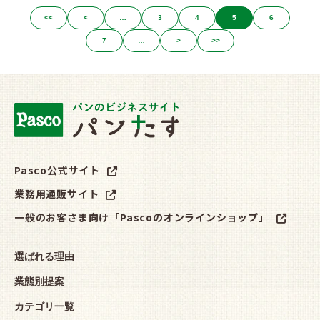
<<
<
…
3
4
5
6
7
…
>
>>
Pasco公式サイト
業務用通販サイト
一般のお客さま向け「Pascoのオンラインショップ」
選ばれる理由
業態別提案
カテゴリ一覧