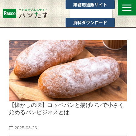
業務用通販サイト
お問い合わせ
資料ダウンロード
選ばれる理由
業態別提案
カテゴリ一覧
お役立ちブログ
Pascoのサポート
通販サイトのご案内
よくあるご質問
【懐かしの味】コッペパンと揚げパンで小さく
始めるパンビジネスとは
2025-03-26