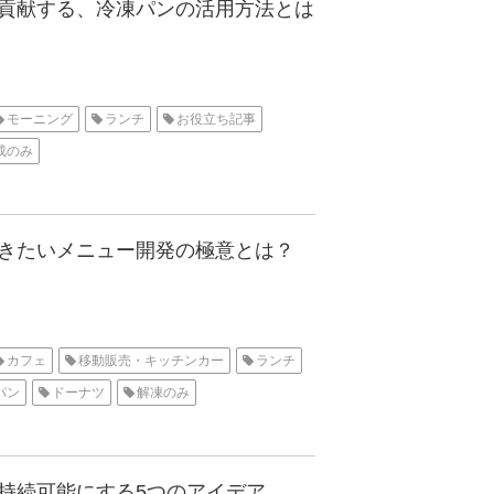
貢献する、冷凍パンの活用方法とは
モーニング
ランチ
お役立ち記事
成のみ
きたいメニュー開発の極意とは？
カフェ
移動販売・キッチンカー
ランチ
パン
ドーナツ
解凍のみ
持続可能にする5つのアイデア