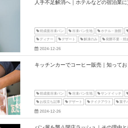
人手不足解消へ｜ホテルなどの宿泊業に
焼成後冷凍パン
冷凍パン生地
ホテル・旅館
ディナー
デザート
解凍のみ
発酵不要・焼
2024-12-26
キッチンカーでコーヒー販売｜知ってお
焼成後冷凍パン
冷凍パン生地
サンドイッチ
お役立ち記事
デザート
テイクアウト
菓子
2024-12-26
パン屋を襲う閉店ラッシュ｜その理由と