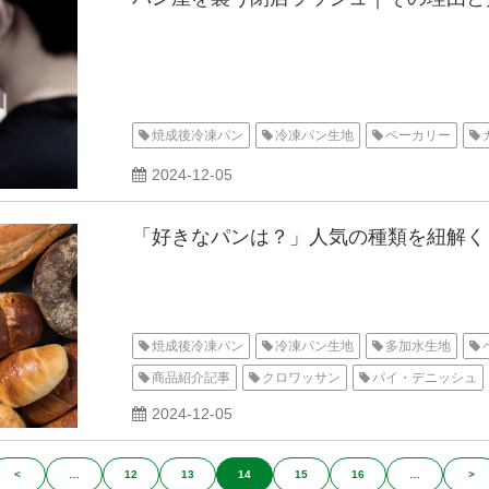
焼成後冷凍パン
冷凍パン生地
ベーカリー
2024-12-05
「好きなパンは？」人気の種類を紐解く
焼成後冷凍パン
冷凍パン生地
多加水生地
商品紹介記事
クロワッサン
パイ・デニッシュ
2024-12-05
<
…
12
13
14
15
16
…
>