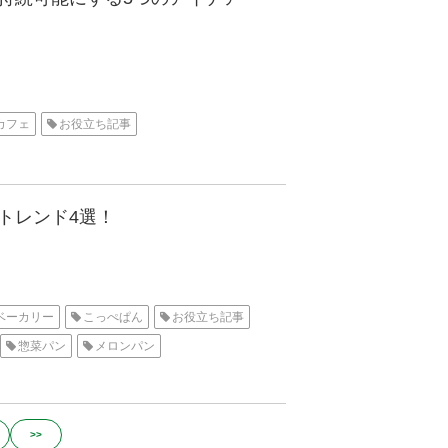
カフェ
お役立ち記事
トレンド4選！
ベーカリー
こっぺぱん
お役立ち記事
惣菜パン
メロンパン
>>