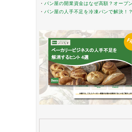
・
パン屋の開業資金はなぜ高額？オープ
・
パン屋の人手不足を冷凍パンで解決！？