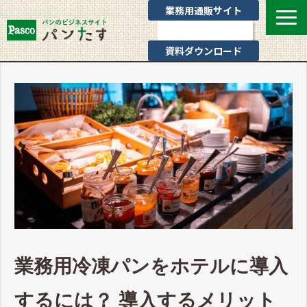
業務用通販サイト
お問い合わせ
資料ダウンロード
選ばれる理由
業態別提案
カテゴリ一覧
お役立ちブログ
Pascoのサポート
通販サイトのご案内
よくあるご質問
業務用冷凍パンをホテルに導入
するには？ 導入するメリット