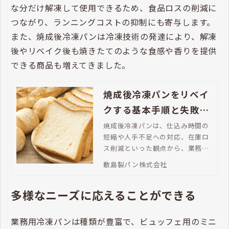
な分だけ解凍して使用できるため、食品ロスの削減に
つながり、ランニングコストの抑制にも寄与します。
また、焼成後冷凍パンは冷凍技術の発達により、解凍
後やリベイク後も焼きたてのような食感や香りを提供
できる商品も増えてきました。
焼成後冷凍パンをリベイ
クする基本手順と失敗し
ないコツ
焼成後冷凍パンは、仕込み時間の
短縮や人手不足への対応、在庫ロ
ス削減といった観点から、業務用
食材として導入が進んでいます。
敷島製パン株式会社
この記事では、業務用で焼成後冷
凍パンの導入を検討している担当
多様なニーズに応えることができる
者に向けて、解凍方法や基本的な
リベイク手順、品質を安定させる
ためのポイントを解説します。
業務用冷凍パンは種類が豊富で、ビュッフェ用のミニ