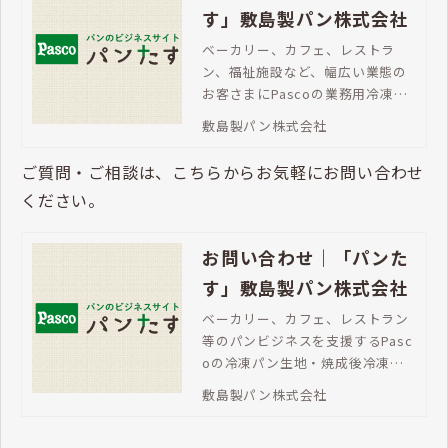
す」敷島製パン株式会社
ベーカリー、カフェ、レストラ
ン、福祉施設など、幅広い業態の
お客さまにPascoの業務用冷凍パ
ンが選ばれています。バラエティ
敷島製パン株式会社
豊かなラインアップ、焼成後冷凍
パンならチャンスロス対策にも最
ご質問・ご相談は、こちらからお気軽にお問い合わせ
適です。
ください。
お問い合わせ｜「パンた
す」敷島製パン株式会社
ベーカリー、カフェ、レストラン
等のパンビジネスを支援するPasc
oの冷凍パン生地・焼成後冷凍パ
ン。「パンたす」は、豊富な商品
敷島製パン株式会社
ラインアップで、メニューの充
実、売上拡大を支援します。ご不