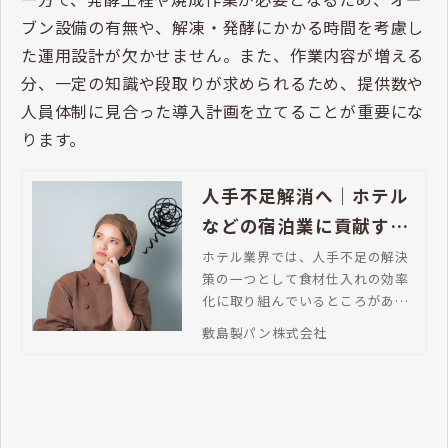
ブン設備の有無や、解凍・発酵にかかる時間を考慮し
た運用設計が欠かせません。また、作業内容が増える
分、一定の知識や段取りが求められるため、提供数や
人員体制に見合った導入計画を立てることが重要にな
ります。
人手不足解消へ｜ホテル
などの宿泊業に貢献す
る、冷凍パンの活用方法
ホテル業界では、人手不足の解決
策の一つとして食材仕入れの効率
とは
化に取り組んでいるところがあり
ます。効率化の具体策として冷凍
敷島製パン株式会社
食品の活用があります。特に注目
されているのが冷凍パンの活用で
す。今回は、冷凍パンがどのよう
にホテル業界の人手不足解消に役
立つのか、導入メリットを解説し