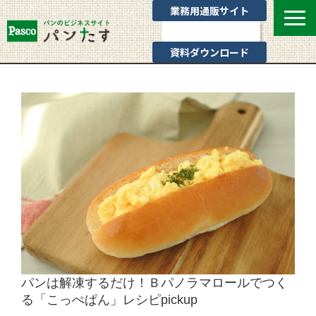
業務用通販サイト
お問い合わせ
資料ダウンロード
選ばれる理由
業態別提案
カテゴリ一覧
お役立ちブログ
Pascoのサポート
通販サイトのご案内
よくあるご質問
パンは解凍するだけ！Ｂパノラマロールでつく
る「こっぺぱん」レシピpickup